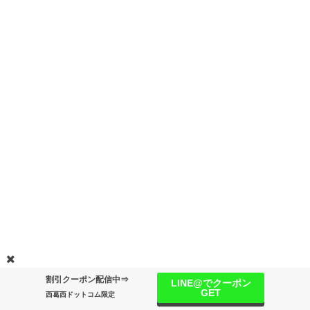
割引クーポン配信中⇒
LINE@でクーポン
GET
西葛西ドットコム限定
情報提供
ライター募集
運営情報
サイトマップ
広告掲載について
プライバシーポリシー
西葛西ドット