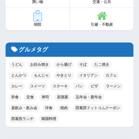
買い物
交通・公共
病院
引越・不動産
グルメタグ
うどん
お好み焼き
から揚げ
そば
たこ焼き
とんかつ
もんじゃ
やきとり
イタリアン
カフェ
カレー
スイーツ
ステーキ
パン
ピザ
ラーメン
和食
定食
寿司
居酒屋
忘年会・新年会
昼飲み・飲み会
洋食
焼肉
西葛西ドットコムクーポン
西葛西ランチ
韓国料理