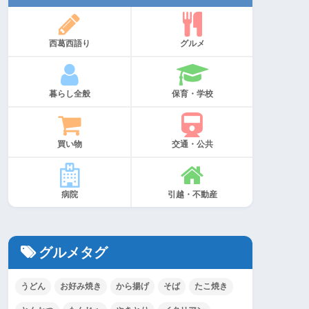
西葛西語り
グルメ
暮らし全般
保育・学校
買い物
交通・公共
病院
引越・不動産
グルメタグ
うどん
お好み焼き
から揚げ
そば
たこ焼き