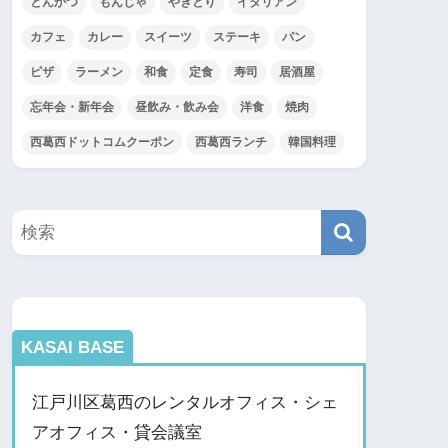
とんかつ
もんじゃ
やきとり
イタリアン
カフェ
カレー
スイーツ
ステーキ
パン
ピザ
ラーメン
和食
定食
寿司
居酒屋
忘年会・新年会
昼飲み・飲み会
洋食
焼肉
西葛西ドットコムクーポン
西葛西ランチ
韓国料理
KASAI BASE
江戸川区葛西のレンタルオフィス・シェ
アオフィス・貸会議室