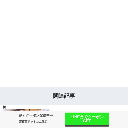
関連記事
割引クーポン配信中⇒
西葛西「ニキベーカリー西葛西店」
LINE@でクーポン
GET
西葛西ドットコム限定
地域の人に愛されるバリエーション
情報提供
ライター募集
運営情報
サイトマップ
広告掲載について
プライバシーポリシー
西葛西ドット