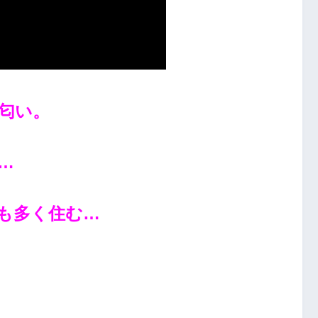
匂い。
…
も多く住む…