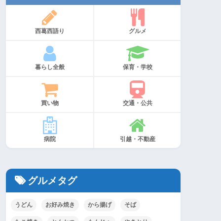
西葛西語り
グルメ
暮らし全般
保育・学校
買い物
交通・公共
病院
引越・不動産
グルメタグ
うどん
お好み焼き
から揚げ
そば