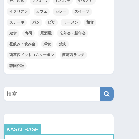
たこ焼き
とんかつ
もんじゃ
やきとり
イタリアン
カフェ
カレー
スイーツ
ステーキ
パン
ピザ
ラーメン
和食
定食
寿司
居酒屋
忘年会・新年会
昼飲み・飲み会
洋食
焼肉
西葛西ドットコムクーポン
西葛西ランチ
韓国料理
KASAI BASE