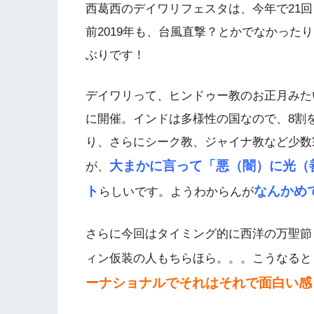
西葛西のデイワリフェスタは、今年で21
前2019年も、台風直撃？とかでなかった
ぶりです！
デイワリって、ヒンドゥー教のお正月みたい
に開催。インドは多様性の国なので、8割
り、さらにシーク教、ジャイナ教など少数
大まかに言って「悪（闇）に光（
が、
ト
なんかめ
らしいです。ようわからんが
さらに今回はタイミング的に西洋の万聖節
ィン仮装の人もちらほら。。。こうなると
ーナショナルでそれはそれで面白い感