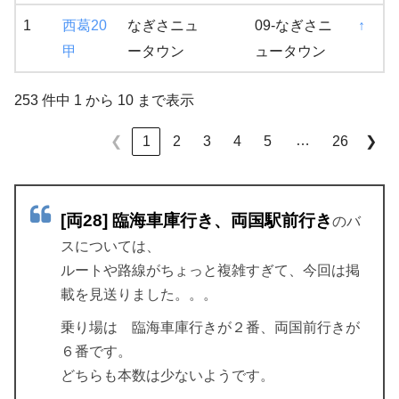
1
西葛20
なぎさニュ
09-なぎさニ
↑
甲
ータウン
ュータウン
253 件中 1 から 10 まで表示
…
1
2
3
4
5
26
❮
❯
[両28] 臨海車庫行き、両国駅前行き
のバ
スについては、
ルートや路線がちょっと複雑すぎて、今回は掲
載を見送りました。。。
乗り場は 臨海車庫行きが２番、両国前行きが
６番です。
どちらも本数は少ないようです。