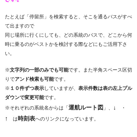
たとえば「停留所」を検索すると、そこを通るバスがすべ
て出ますので
同じ場所に行くにしても、どの系統のバスで、どこから何
時に乗るのがベストかを検討する際などにもご活用下さ
い。
※
文字列の一部のみでも可能
です。また半角スペース区切
りで
アンド検索も可能
です。
※
１０件ずつ表示
していますが、
表示件数は表の左上プル
ダウンで変更可能
です。
運航ルート図
↓
※それぞれの系統名からは「
」、
・
↑
時刻表
は
へのリンクになっています。