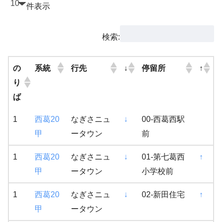
件表示
検索:
の
系統
行先
↓
停留所
↑
り
ば
1
西葛20
なぎさニュ
↓
00-西葛西駅
甲
ータウン
前
1
西葛20
なぎさニュ
↓
01-第七葛西
↑
甲
ータウン
小学校前
1
西葛20
なぎさニュ
↓
02-新田住宅
↑
甲
ータウン