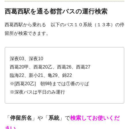
西葛西駅を通る都営バスの運行検索
西葛西駅から乗れる 以下のバス１０系統（１３本）の停
留所が検索できます。
深夜03、深夜10
西葛20甲、西葛20乙、西葛26、西葛27
臨海22、新小21、亀29、錦22
※[西葛20乙] 朝9時までは①番のりば
※深夜バスは平日のみ運行
「
停留所名
」や「
系統
」で
検索してお使いくだ
さい。