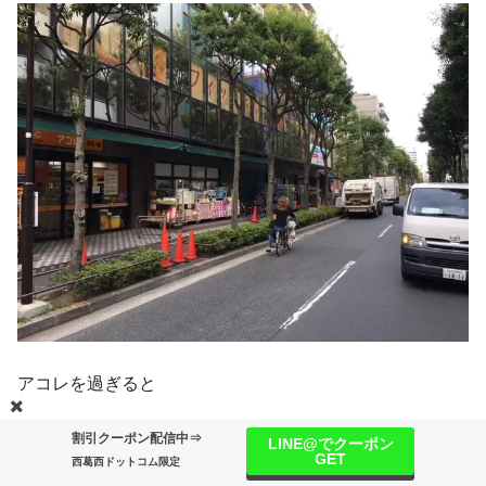
アコレを過ぎると
割引クーポン配信中⇒
LINE@でクーポン
GET
西葛西ドットコム限定
情報提供
ライター募集
運営情報
サイトマップ
広告掲載について
プライバシーポリシー
西葛西ドット