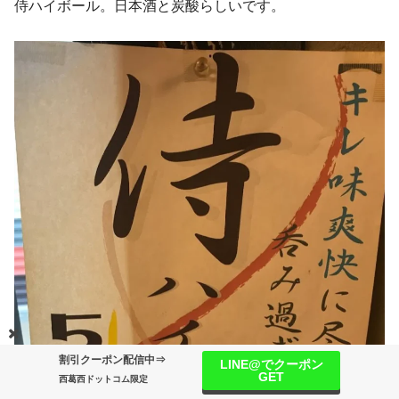
侍ハイボール。日本酒と炭酸らしいです。
割引クーポン配信中⇒
LINE@でクーポン
GET
西葛西ドットコム限定
情報提供
ライター募集
運営情報
サイトマップ
広告掲載について
プライバシーポリシー
西葛西ドット